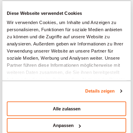
REGIONEN
Diese Webseite verwendet Cookies
Wir verwenden Cookies, um Inhalte und Anzeigen zu
BRANCHEN
personalisieren, Funktionen für soziale Medien anbieten
zu können und die Zugriffe auf unsere Website zu
analysieren. Außerdem geben wir Informationen zu Ihrer
PROFESSION
Verwendung unserer Website an unsere Partner für
soziale Medien, Werbung und Analysen weiter. Unsere
Partner führen diese Informationen möglicherweise mit
TYPE
weiteren Daten zusammen, die Sie ihnen bereitgestellt
haben oder die sie im Rahmen Ihrer Nutzung der Dienste
gesammelt haben.
Details zeigen
SPRACHE
Alle zulassen
Gastronomie/Hotellerie/Tourismus
Angebote in anderen Regionen:
Anpassen
Stellenangebote