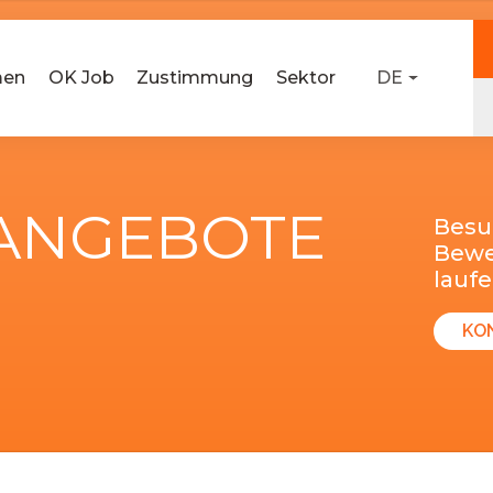
men
OK Job
Zustimmung
Sektor
DE
-ANGEBOTE
Besu
Bewer
lauf
KO