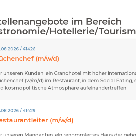
tellenangebote im Bereich
stronomie/Hotellerie/Touris
.08.2026 / 41426
üchenchef (m/w/d)
r unseren Kunden, ein Grandhotel mit hoher internation
chenchef (w/m/d) im Restaurant, in dem Social Eating,
d kosmopolitische Atmosphäre aufeinandertreffen
.08.2026 / 41429
estaurantleiter (m/w/d)
r unseren Mandanten, ein renommiertes Haus der geho