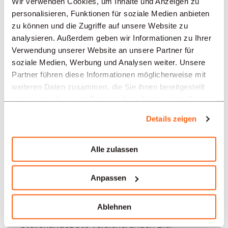
Wir verwenden Cookies, um Inhalte und Anzeigen zu
REGIONEN
personalisieren, Funktionen für soziale Medien anbieten
zu können und die Zugriffe auf unsere Website zu
analysieren. Außerdem geben wir Informationen zu Ihrer
BRANCHEN
Verwendung unserer Website an unsere Partner für
soziale Medien, Werbung und Analysen weiter. Unsere
Partner führen diese Informationen möglicherweise mit
PROFESSION
weiteren Daten zusammen, die Sie ihnen bereitgestellt
haben oder die sie im Rahmen Ihrer Nutzung der Dienste
gesammelt haben.
Details zeigen
TYPE
Alle zulassen
SPRACHE
Anpassen
Versicherungen
Angebote in anderen Regionen:
Ablehnen
Stellenangebote Versicherungen Biel