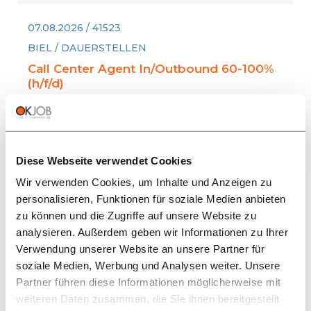
07.08.2026 / 41523
BIEL / DAUERSTELLEN
Call Center Agent In/Outbound 60-100%
(h/f/d)
Pour notre client renommé dans la région
de Seeland / Berne / Soleure, qui opère dans
le domaine de la télécommunication, nous
Diese Webseite verwendet Cookies
recherchons dès maintenant ou à convenir
un(e) : Call Center Agent In/Outbound 60-
Wir verwenden Cookies, um Inhalte und Anzeigen zu
100% (h/f/d) Notre une est une entreprise
personalisieren, Funktionen für soziale Medien anbieten
de service à la clientèle bien établie, spéci
zu können und die Zugriffe auf unsere Website zu
analysieren. Außerdem geben wir Informationen zu Ihrer
Verwendung unserer Website an unsere Partner für
BENACHRICHTIGUNG
soziale Medien, Werbung und Analysen weiter. Unsere
ERHALTEN
Partner führen diese Informationen möglicherweise mit
weiteren Daten zusammen, die Sie ihnen bereitgestellt