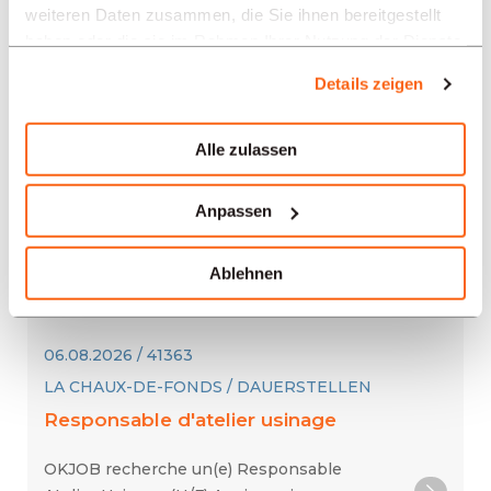
weiteren Daten zusammen, die Sie ihnen bereitgestellt
un Mécanicien Régleur CN
haben oder die sie im Rahmen Ihrer Nutzung der Dienste
gesammelt haben.
Details zeigen
06.08.2026 / 41361
GENF / TEMPORÄR
Alle zulassen
Opératrices en Horlogerie
Anpassen
Nous recherchons, pour l'un de nos clients,
une Opératrice en Horlogerie (H/F) dans le
Ablehnen
cadre d'une longue mission temporaire.
06.08.2026 / 41363
LA CHAUX-DE-FONDS / DAUERSTELLEN
Responsable d'atelier usinage
OKJOB recherche un(e) Responsable