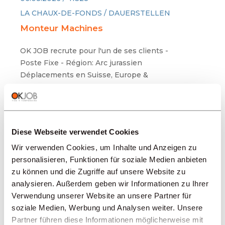
LA CHAUX-DE-FONDS / DAUERSTELLEN
Monteur Machines
OK JOB recrute pour l'un de ses clients -
Poste Fixe - Région: Arc jurassien
Déplacements en Suisse, Europe &
Amérique du Sud Tu aimes le montage, le
terrain, les défis techniques et
l'international? Tu veux un poste où aucune
semaine ne se ressemble? Alors cette
Diese Webseite verwendet Cookies
opportunité va clairement t'i
Wir verwenden Cookies, um Inhalte und Anzeigen zu
personalisieren, Funktionen für soziale Medien anbieten
zu können und die Zugriffe auf unsere Website zu
06.08.2026 / 41340
analysieren. Außerdem geben wir Informationen zu Ihrer
GENF / TEMPORÄR
Verwendung unserer Website an unsere Partner für
opéérateur régleur cn
soziale Medien, Werbung und Analysen weiter. Unsere
Partner führen diese Informationen möglicherweise mit
Nous recherchons pour l'un de nos clients