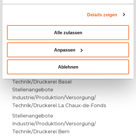
Angebote in anderen Regionen:
haben oder die sie im Rahmen Ihrer Nutzung der Dienste
gesammelt haben.
Stellenangebote
Details zeigen
Industrie/Produktion/Versorgung/
Technik/Druckerei Biel
Alle zulassen
Stellenangebote
Industrie/Produktion/Versorgung/
Anpassen
Technik/Druckerei Mendrisio
Stellenangebote
Ablehnen
Industrie/Produktion/Versorgung/
Technik/Druckerei Basel
Stellenangebote
Industrie/Produktion/Versorgung/
Technik/Druckerei La Chaux-de-Fonds
Stellenangebote
Industrie/Produktion/Versorgung/
Technik/Druckerei Bern