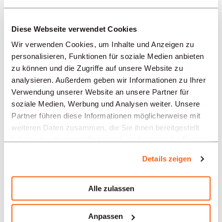
canton de Vaud recherche des menuisiers.
Diese Webseite verwendet Cookies
09.08.2026 / 41384
Wir verwenden Cookies, um Inhalte und Anzeigen zu
YVERDON-LES-BAINS / GLEICH
personalisieren, Funktionen für soziale Medien anbieten
Paysagiste CFC
zu können und die Zugriffe auf unsere Website zu
analysieren. Außerdem geben wir Informationen zu Ihrer
Mandaté par un de nos clients nous
Verwendung unserer Website an unsere Partner für
recherchons un/e
soziale Medien, Werbung und Analysen weiter. Unsere
Partner führen diese Informationen möglicherweise mit
weiteren Daten zusammen, die Sie ihnen bereitgestellt
09.08.2026 / 41387
haben oder die sie im Rahmen Ihrer Nutzung der Dienste
gesammelt haben.
YVERDON-LES-BAINS / GLEICH
Details zeigen
Echafaudeur
Alle zulassen
Mandaté par l'un de nos clients, nous
recherchons un/e
Anpassen