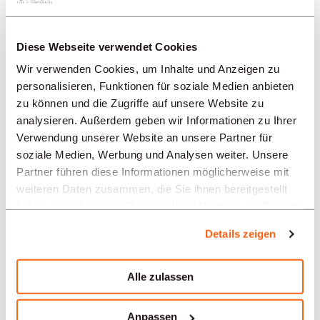
REGIONEN
Diese Webseite verwendet Cookies
BRANCHEN
Wir verwenden Cookies, um Inhalte und Anzeigen zu
personalisieren, Funktionen für soziale Medien anbieten
zu können und die Zugriffe auf unsere Website zu
PROFESSION
analysieren. Außerdem geben wir Informationen zu Ihrer
Verwendung unserer Website an unsere Partner für
soziale Medien, Werbung und Analysen weiter. Unsere
TYPE
Partner führen diese Informationen möglicherweise mit
weiteren Daten zusammen, die Sie ihnen bereitgestellt
haben oder die sie im Rahmen Ihrer Nutzung der Dienste
SPRACHE
gesammelt haben.
Details zeigen
Uhrmacherei
Alle zulassen
Angebote in anderen Regionen:
Stellenangebote Uhrmacherei Basel
Anpassen