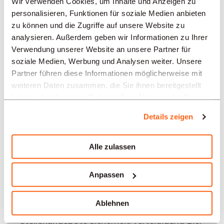
Wir verwenden Cookies, um Inhalte und Anzeigen zu
REGIONEN
personalisieren, Funktionen für soziale Medien anbieten
zu können und die Zugriffe auf unsere Website zu
analysieren. Außerdem geben wir Informationen zu Ihrer
BRANCHEN
Verwendung unserer Website an unsere Partner für
soziale Medien, Werbung und Analysen weiter. Unsere
Partner führen diese Informationen möglicherweise mit
PROFESSION
weiteren Daten zusammen, die Sie ihnen bereitgestellt
haben oder die sie im Rahmen Ihrer Nutzung der Dienste
gesammelt haben.
Details zeigen
TYPE
Alle zulassen
SPRACHE
Anpassen
Sicherheit/Verteidigung
Angebote in anderen Regionen:
Ablehnen
Stellenangebote Sicherheit/Verteidigung Biel