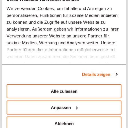
Angebote in anderen Regionen:
Wir verwenden Cookies, um Inhalte und Anzeigen zu
Stellenangebote
personalisieren, Funktionen für soziale Medien anbieten
Industrie/Produktion/Versorgung/
zu können und die Zugriffe auf unsere Website zu
Technik/Druckerei Biel
analysieren. Außerdem geben wir Informationen zu Ihrer
Verwendung unserer Website an unsere Partner für
Stellenangebote
soziale Medien, Werbung und Analysen weiter. Unsere
Industrie/Produktion/Versorgung/
Partner führen diese Informationen möglicherweise mit
Technik/Druckerei Basel
weiteren Daten zusammen, die Sie ihnen bereitgestellt
Stellenangebote
haben oder die sie im Rahmen Ihrer Nutzung der Dienste
Industrie/Produktion/Versorgung/
gesammelt haben.
Details zeigen
Technik/Druckerei Mendrisio
Stellenangebote
Alle zulassen
Industrie/Produktion/Versorgung/
Technik/Druckerei Neuenburg
Anpassen
Stellenangebote
Industrie/Produktion/Versorgung/
Ablehnen
Technik/Druckerei Genf