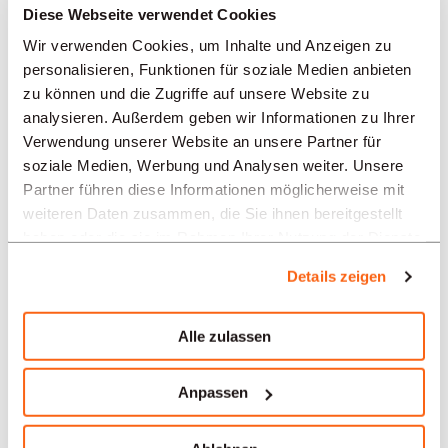
REGIONEN
Diese Webseite verwendet Cookies
Wir verwenden Cookies, um Inhalte und Anzeigen zu
personalisieren, Funktionen für soziale Medien anbieten
BRANCHEN
zu können und die Zugriffe auf unsere Website zu
analysieren. Außerdem geben wir Informationen zu Ihrer
Verwendung unserer Website an unsere Partner für
PROFESSION
soziale Medien, Werbung und Analysen weiter. Unsere
Partner führen diese Informationen möglicherweise mit
weiteren Daten zusammen, die Sie ihnen bereitgestellt
TYPE
haben oder die sie im Rahmen Ihrer Nutzung der Dienste
gesammelt haben.
Details zeigen
SPRACHE
Alle zulassen
Bank- und Finanzwesen
Anpassen
Angebote in anderen Regionen:
Stellenangebote Bank- und Finanzwesen