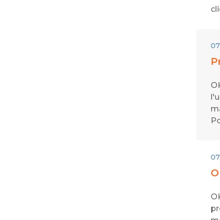
cl
07
P
OK
l'
ma
Po
07
O
OK
pr