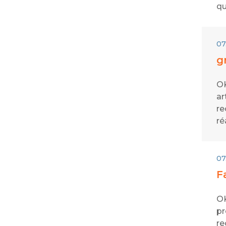
qu
07
g
OK
ar
re
ré
07
F
OK
pr
re