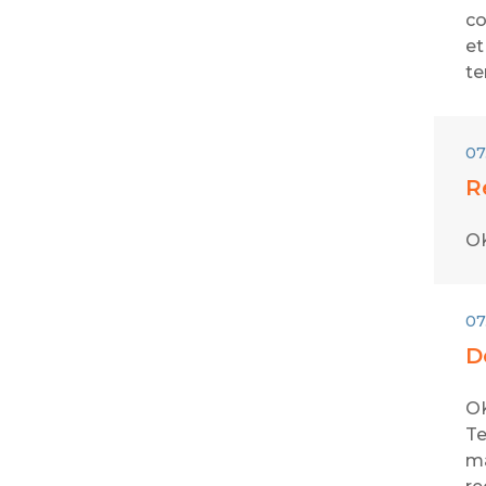
co
et
te
07
R
OK
07
D
OK
Te
ma