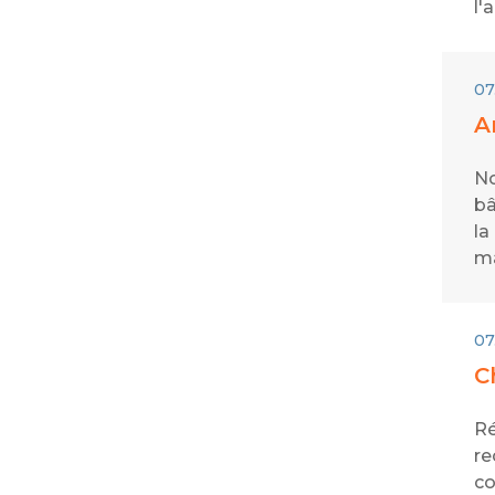
l'
07
A
No
bâ
la
ma
07
C
Ré
re
co