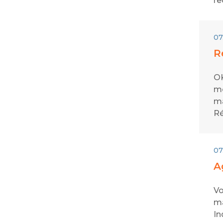
re
07
R
OK
mo
ma
Ré
07
A
Vo
ma
In