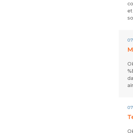
co
et
so
07
M
OK
%E
da
ai
07
T
OK