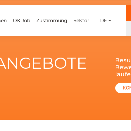
men
OK Job
Zustimmung
Sektor
DE
-ANGEBOTE
Besu
Bewer
lauf
KO