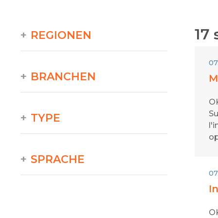
17
s
REGIONEN
07
BRANCHEN
M
OK
Su
TYPE
l'
op
SPRACHE
07
I
OK