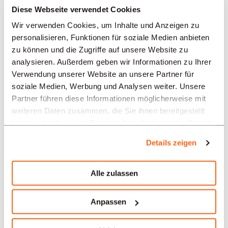
REGIONEN
Diese Webseite verwendet Cookies
Wir verwenden Cookies, um Inhalte und Anzeigen zu
personalisieren, Funktionen für soziale Medien anbieten
BRANCHEN
zu können und die Zugriffe auf unsere Website zu
analysieren. Außerdem geben wir Informationen zu Ihrer
Verwendung unserer Website an unsere Partner für
PROFESSION
soziale Medien, Werbung und Analysen weiter. Unsere
Partner führen diese Informationen möglicherweise mit
weiteren Daten zusammen, die Sie ihnen bereitgestellt
TYPE
haben oder die sie im Rahmen Ihrer Nutzung der Dienste
gesammelt haben.
Details zeigen
SPRACHE
Alle zulassen
Kaufmännisch/Verkauf
Anpassen
Angebote in anderen Regionen:
Stellenangebote Kaufmännisch/Verkauf Biel