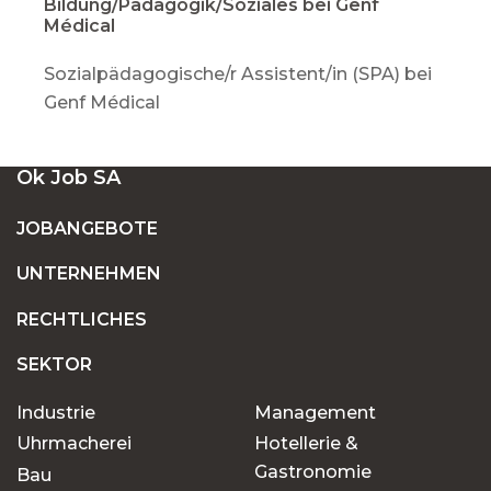
Bildung/Pädagogik/Soziales bei Genf
Médical
Sozialpädagogische/r Assistent/in (SPA) bei
Genf Médical
Ok Job SA
JOBANGEBOTE
UNTERNEHMEN
RECHTLICHES
SEKTOR
Industrie
Management
Uhrmacherei
Hotellerie &
Gastronomie
Bau