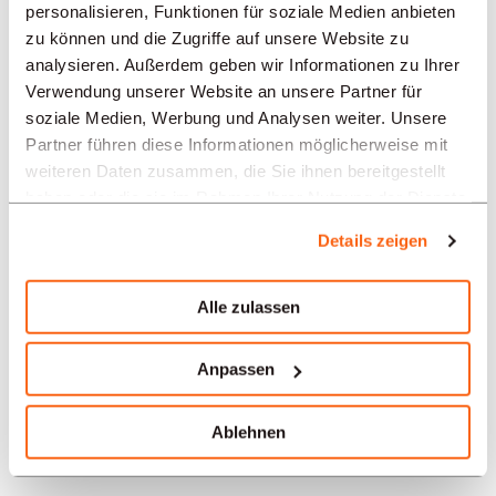
personalisieren, Funktionen für soziale Medien anbieten
zu können und die Zugriffe auf unsere Website zu
BRANCHEN
analysieren. Außerdem geben wir Informationen zu Ihrer
Verwendung unserer Website an unsere Partner für
soziale Medien, Werbung und Analysen weiter. Unsere
PROFESSION
Partner führen diese Informationen möglicherweise mit
weiteren Daten zusammen, die Sie ihnen bereitgestellt
haben oder die sie im Rahmen Ihrer Nutzung der Dienste
gesammelt haben.
TYPE
Details zeigen
SPRACHE
Alle zulassen
Anpassen
Architektur
Angebote in anderen Regionen:
Ablehnen
Stellenangebote Architektur Mendrisio