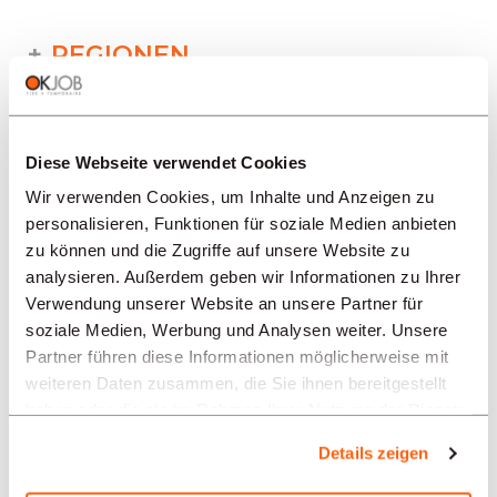
REGIONEN
BRANCHEN
Diese Webseite verwendet Cookies
Wir verwenden Cookies, um Inhalte und Anzeigen zu
PROFESSION
personalisieren, Funktionen für soziale Medien anbieten
zu können und die Zugriffe auf unsere Website zu
analysieren. Außerdem geben wir Informationen zu Ihrer
TYPE
Verwendung unserer Website an unsere Partner für
soziale Medien, Werbung und Analysen weiter. Unsere
Partner führen diese Informationen möglicherweise mit
SPRACHE
weiteren Daten zusammen, die Sie ihnen bereitgestellt
haben oder die sie im Rahmen Ihrer Nutzung der Dienste
gesammelt haben.
Details zeigen
Hochbau/Bauwesen/Öffentliche Arbeiten
Angebote in anderen Regionen: