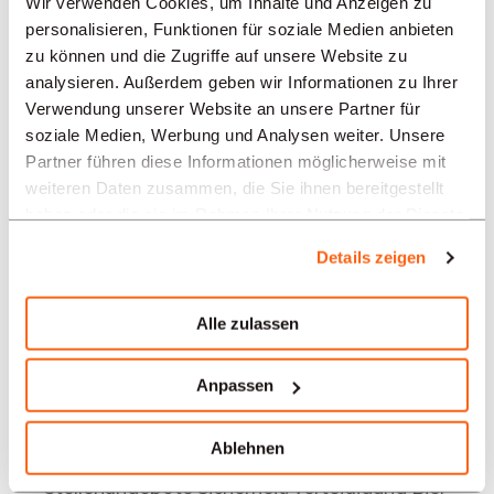
Wir verwenden Cookies, um Inhalte und Anzeigen zu
REGIONEN
personalisieren, Funktionen für soziale Medien anbieten
zu können und die Zugriffe auf unsere Website zu
analysieren. Außerdem geben wir Informationen zu Ihrer
BRANCHEN
Verwendung unserer Website an unsere Partner für
soziale Medien, Werbung und Analysen weiter. Unsere
Partner führen diese Informationen möglicherweise mit
PROFESSION
weiteren Daten zusammen, die Sie ihnen bereitgestellt
haben oder die sie im Rahmen Ihrer Nutzung der Dienste
gesammelt haben.
Details zeigen
TYPE
Alle zulassen
SPRACHE
Anpassen
Sicherheit/Verteidigung
Angebote in anderen Regionen:
Ablehnen
Stellenangebote Sicherheit/Verteidigung Biel