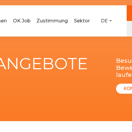
men
OK Job
Zustimmung
Sektor
DE
-ANGEBOTE
Besu
Bewer
lauf
KO