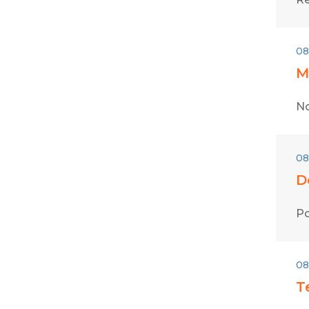
08
M
No
08
D
Po
08
T