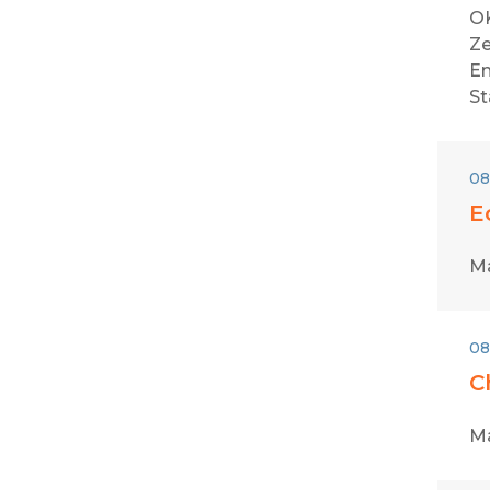
OK
Ze
En
St
08
E
Ma
08
C
Ma