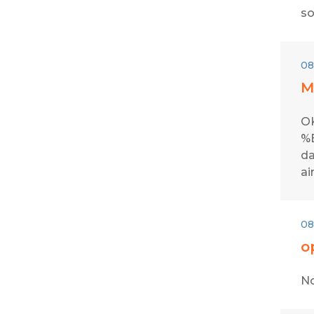
so
08
M
OK
%E
da
ai
08
o
No