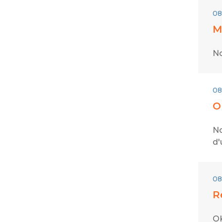
08
M
No
08
O
No
d'
08
R
OK