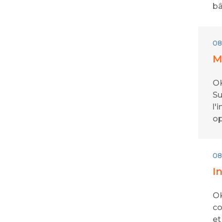
bâ
08
M
OK
Su
l'
op
08
I
OK
co
et