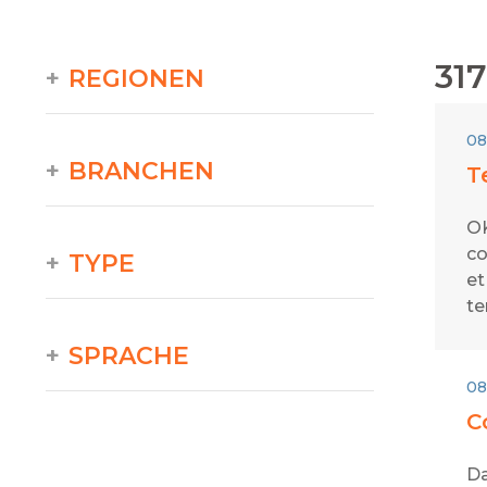
317
REGIONEN
08
BRANCHEN
T
OK
co
TYPE
et
te
SPRACHE
08
C
Da