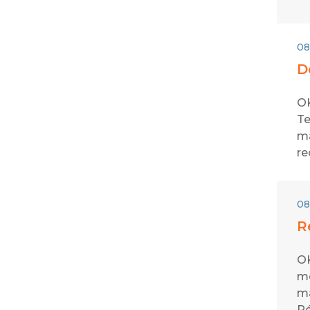
08
D
OK
Te
ma
re
08
R
OK
mo
ma
Ré