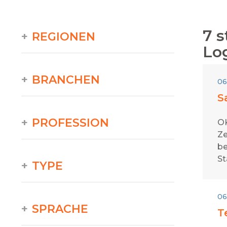
7
s
REGIONEN
Lo
BRANCHEN
06
S
PROFESSION
OK
Ze
be
St
TYPE
06
SPRACHE
T