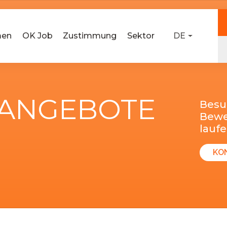
men
OK Job
Zustimmung
Sektor
DE
-ANGEBOTE
Besu
Bewer
lauf
KO