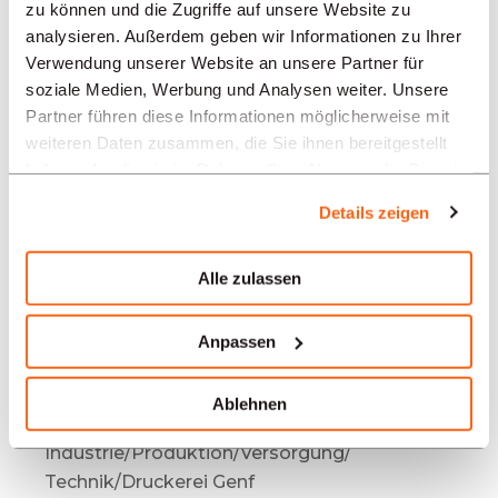
Angebote in anderen Regionen:
zu können und die Zugriffe auf unsere Website zu
analysieren. Außerdem geben wir Informationen zu Ihrer
Stellenangebote
Verwendung unserer Website an unsere Partner für
Industrie/Produktion/Versorgung/
soziale Medien, Werbung und Analysen weiter. Unsere
Technik/Druckerei Biel
Partner führen diese Informationen möglicherweise mit
weiteren Daten zusammen, die Sie ihnen bereitgestellt
Stellenangebote
haben oder die sie im Rahmen Ihrer Nutzung der Dienste
Industrie/Produktion/Versorgung/
gesammelt haben.
Technik/Druckerei Mendrisio
Details zeigen
Stellenangebote
Industrie/Produktion/Versorgung/
Alle zulassen
Technik/Druckerei Bern
Stellenangebote
Anpassen
Industrie/Produktion/Versorgung/
Technik/Druckerei Neuenburg
Ablehnen
Stellenangebote
Industrie/Produktion/Versorgung/
Technik/Druckerei Genf