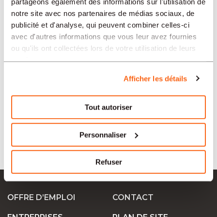
partageons également des informations sur l'utilisation de
notre site avec nos partenaires de médias sociaux, de
publicité et d'analyse, qui peuvent combiner celles-ci
SECTEURS
avec d'autres informations que vous leur avez fournies
ou qu'ils ont collectées lors de votre utilisation de leurs
services.
PROFESSION
Afficher les détails
TIPO
Tout autoriser
Personnaliser
LANGUE
Refuser
Ok Job SA
OFFRE D’EMPLOI
CONTACT