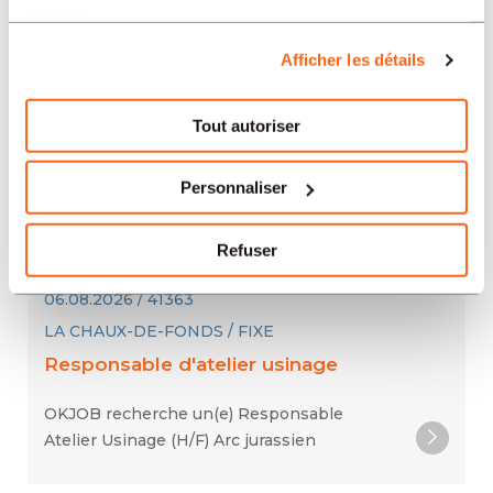
services.
06.08.2026 / 41361
Afficher les détails
GENÈVE / TEMPORAIRE
Opératrices en Horlogerie
Tout autoriser
Nous recherchons, pour l'un de nos clients,
Personnaliser
une Opératrice en Horlogerie (H/F) dans le
cadre d'une longue mission temporaire.
Refuser
06.08.2026 / 41363
LA CHAUX-DE-FONDS / FIXE
Responsable d'atelier usinage
OKJOB recherche un(e) Responsable
Atelier Usinage (H/F) Arc jurassien