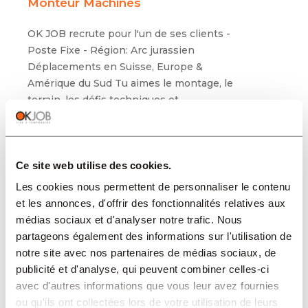
Monteur Machines
OK JOB recrute pour l'un de ses clients -
Poste Fixe - Région: Arc jurassien
Déplacements en Suisse, Europe &
Amérique du Sud Tu aimes le montage, le
terrain, les défis techniques et
l'international? Tu veux un poste où aucune
semaine ne se ressemble? Alors cette
opportunité va clairement t'i
Ce site web utilise des cookies.
Les cookies nous permettent de personnaliser le contenu
06.08.2026 / 41340
et les annonces, d'offrir des fonctionnalités relatives aux
médias sociaux et d'analyser notre trafic. Nous
GENÈVE / TEMPORAIRE
partageons également des informations sur l'utilisation de
opéérateur régleur cn
notre site avec nos partenaires de médias sociaux, de
publicité et d'analyse, qui peuvent combiner celles-ci
Nous recherchons pour l'un de nos clients
avec d'autres informations que vous leur avez fournies
un Mécanicien Régleur CN
ou qu'ils ont collectées lors de votre utilisation de leurs