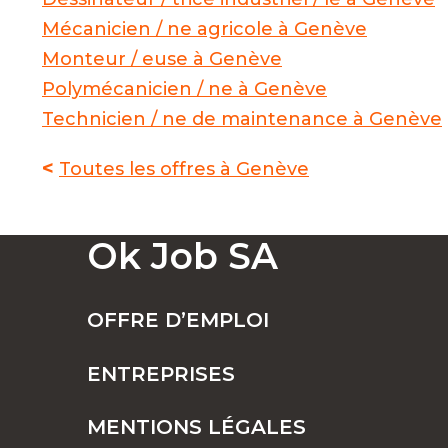
Mécanicien / ne agricole à Genève
Monteur / euse à Genève
Polymécanicien / ne à Genève
Technicien / ne de maintenance à Genève
<
Toutes les offres à Genève
Ok Job SA
OFFRE D’EMPLOI
ENTREPRISES
MENTIONS LÉGALES