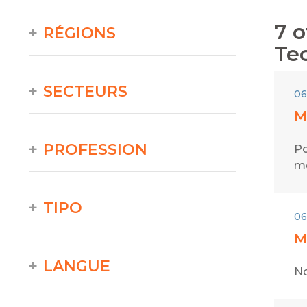
7
o
RÉGIONS
Te
SECTEURS
06
M
PROFESSION
Po
mé
TIPO
06
M
LANGUE
No