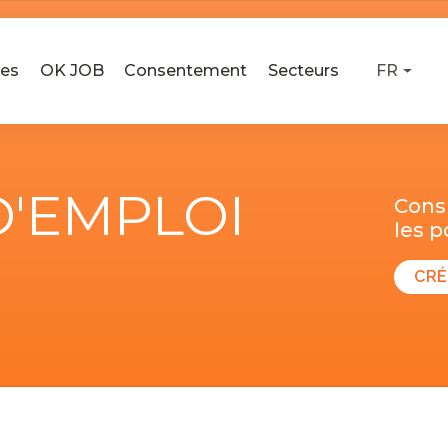
ses
OK JOB
Consentement
Secteurs
FR
D'EMPLOI
Consu
les 
CRÉ