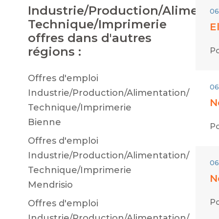
Industrie/Production/Alimenta
06
Technique/Imprimerie
E
offres dans d'autres
régions :
Po
Offres d'emploi
06
Industrie/Production/Alimentation/
N
Technique/Imprimerie
Bienne
Po
Offres d'emploi
Industrie/Production/Alimentation/
06
Technique/Imprimerie
N
Mendrisio
Po
Offres d'emploi
Industrie/Production/Alimentation/