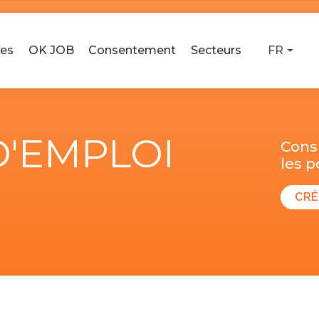
ses
OK JOB
Consentement
Secteurs
FR
D'EMPLOI
Consu
les 
CRÉ