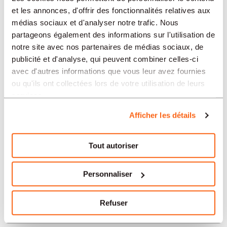
et les annonces, d'offrir des fonctionnalités relatives aux
médias sociaux et d'analyser notre trafic. Nous
SECTEURS
partageons également des informations sur l'utilisation de
notre site avec nos partenaires de médias sociaux, de
publicité et d'analyse, qui peuvent combiner celles-ci
avec d'autres informations que vous leur avez fournies
PROFESSION
ou qu'ils ont collectées lors de votre utilisation de leurs
services.
TIPO
Afficher les détails
Tout autoriser
LANGUE
Personnaliser
Sécurité/Défense
offres dans d'autres régions :
Refuser
Offres d'emploi Sécurité/Défense Bienne