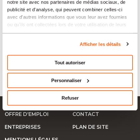
notre site avec nos partenaires de médias sociaux, de
RÉGIONS
publicité et d'analyse, qui peuvent combiner celles-ci
avec d'autres informations que vous leur avez fournies
ou qu'ils ont collectées lors de votre utilisation de leurs
SECTEURS
services.
Afficher les détails
TIPO
Tout autoriser
LANGUE
Personnaliser
Refuser
Ok Job SA
OFFRE D’EMPLOI
CONTACT
ENTREPRISES
PLAN DE SITE
MENTIONS LÉGALES