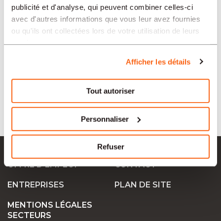
publicité et d'analyse, qui peuvent combiner celles-ci
avec d'autres informations que vous leur avez fournies
ou qu'ils ont collectées lors de votre utilisation de leurs
SECTEURS
services.
Afficher les détails
TIPO
Tout autoriser
LANGUE
Personnaliser
Ok Job SA
Refuser
OFFRE D’EMPLOI
CONTACT
ENTREPRISES
PLAN DE SITE
MENTIONS LÉGALES
SECTEURS