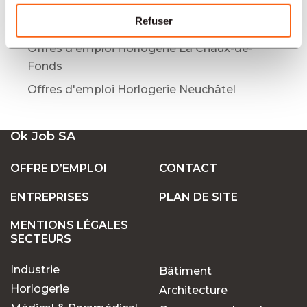
Offres d'emploi Horlogerie Bienne
Refuser
Offres d'emploi Horlogerie Genève
Offres d'emploi Horlogerie La Chaux-de-
Fonds
Offres d'emploi Horlogerie Neuchâtel
Ok Job SA
OFFRE D’EMPLOI
CONTACT
ENTREPRISES
PLAN DE SITE
MENTIONS LÉGALES
SECTEURS
Industrie
Bâtiment
Horlogerie
Architecture