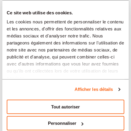
SECTEURS
Ce site web utilise des cookies.
Les cookies nous permettent de personnaliser le contenu
et les annonces, d'offrir des fonctionnalités relatives aux
PROFESSION
médias sociaux et d'analyser notre trafic. Nous
partageons également des informations sur l'utilisation de
notre site avec nos partenaires de médias sociaux, de
TIPO
publicité et d'analyse, qui peuvent combiner celles-ci
avec d'autres informations que vous leur avez fournies
ou qu'ils ont collectées lors de votre utilisation de leurs
LANGUE
services.
Afficher les détails
Horlogerie
offres dans d'autres régions :
Tout autoriser
Offres d'emploi Horlogerie Bâle
Personnaliser
Offres d'emploi Horlogerie Mendrisio