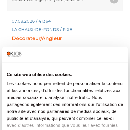
07.08.2026 / 41364
LA CHAUX-DE-FONDS / FIXE
Décorateur/Angleur
OKJOB recrute un(e) Décorateur / Angleur
(F/H/D) ! Canton de Neuchâtel Type de
travail : CDI - Temps pleinEntrée en
fonction : À convenir Vous êtes
Ce site web utilise des cookies.
passionné(e) par la haute horlogerie et
Les cookies nous permettent de personnaliser le contenu
maîtrisez les techniques de décoration
et les annonces, d'offrir des fonctionnalités relatives aux
traditionnelle ? Rejoignez une manufacture
médias sociaux et d'analyser notre trafic. Nous
de renom, reconnue pour son sa
partageons également des informations sur l'utilisation de
notre site avec nos partenaires de médias sociaux, de
publicité et d'analyse, qui peuvent combiner celles-ci
07.08.2026 / 41369
avec d'autres informations que vous leur avez fournies