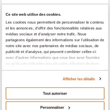
80%
OK JOB in Basel Schweizer Personal- und
Ce site web utilise des cookies.
Zeitarbeitsunternehmen. Zertifiziert nach
Les cookies nous permettent de personnaliser le contenu
ISO 9001, ISO 9001, ISO 14001 und ISO
et les annonces, d'offrir des fonctionnalités relatives aux
45001. Wir leben werteorientiertes
médias sociaux et d'analyser notre trafic. Nous
Engagement bei der Vermittlung von
partageons également des informations sur l'utilisation de
Mitarbeitern in temporäre und Dauerstellen
notre site avec nos partenaires de médias sociaux, de
Für unseren Kunden in Region Basel
publicité et d'analyse, qui peuvent combiner celles-ci
suchen wir derzeit mehrere Pe
avec d'autres informations que vous leur avez fournies
ou qu'ils ont collectées lors de votre utilisation de leurs
services.
08.08.2026 / 41800
Afficher les détails
BÂLE / FIXE
Assistent*in Gesundheit und Soziales
AGS, 100%
Tout autoriser
OK JOB SA ist ein 2012 gegründetes
Personnaliser
Schweizer Personal- und