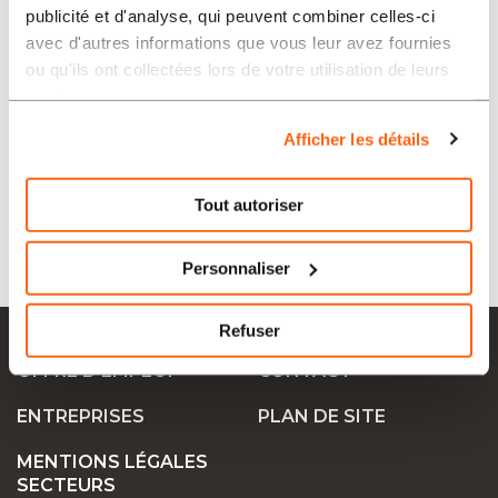
publicité et d'analyse, qui peuvent combiner celles-ci
avec d'autres informations que vous leur avez fournies
ou qu'ils ont collectées lors de votre utilisation de leurs
SECTEURS
services.
Afficher les détails
TIPO
Tout autoriser
LANGUE
Personnaliser
Ok Job SA
Refuser
OFFRE D’EMPLOI
CONTACT
ENTREPRISES
PLAN DE SITE
MENTIONS LÉGALES
SECTEURS