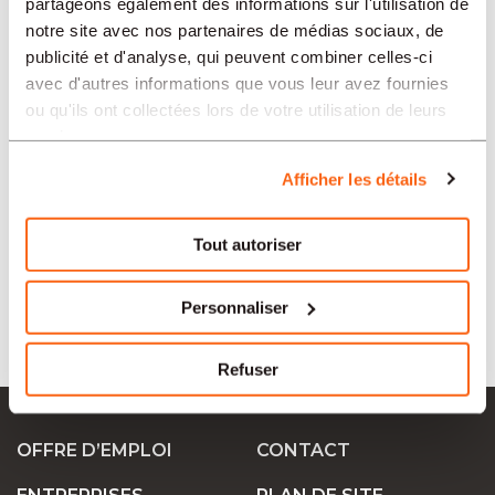
partageons également des informations sur l'utilisation de
notre site avec nos partenaires de médias sociaux, de
publicité et d'analyse, qui peuvent combiner celles-ci
SECTEURS
avec d'autres informations que vous leur avez fournies
ou qu'ils ont collectées lors de votre utilisation de leurs
services.
PROFESSION
Afficher les détails
TIPO
Tout autoriser
Personnaliser
LANGUE
Refuser
Ok Job SA
OFFRE D’EMPLOI
CONTACT