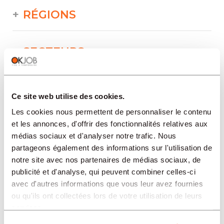
RÉGIONS
SECTEURS
PROFESSION
Ce site web utilise des cookies.
Les cookies nous permettent de personnaliser le contenu
TIPO
et les annonces, d'offrir des fonctionnalités relatives aux
médias sociaux et d'analyser notre trafic. Nous
partageons également des informations sur l'utilisation de
notre site avec nos partenaires de médias sociaux, de
LANGUE
publicité et d'analyse, qui peuvent combiner celles-ci
avec d'autres informations que vous leur avez fournies
Bâtiment/Construction/Travaux publics
ou qu'ils ont collectées lors de votre utilisation de leurs
offres dans d'autres régions :
services.