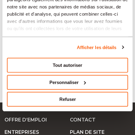
notre site avec nos partenaires de médias sociaux, de
publicité et d'analyse, qui peuvent combiner celles-ci
RÉGIONS
avec d'autres informations que vous leur avez fournies
ou qu'ils ont collectées lors de votre utilisation de leurs
services.
SECTEURS
Afficher les détails
TIPO
Tout autoriser
Personnaliser
LANGUE
Refuser
Ok Job SA
OFFRE D’EMPLOI
CONTACT
ENTREPRISES
PLAN DE SITE