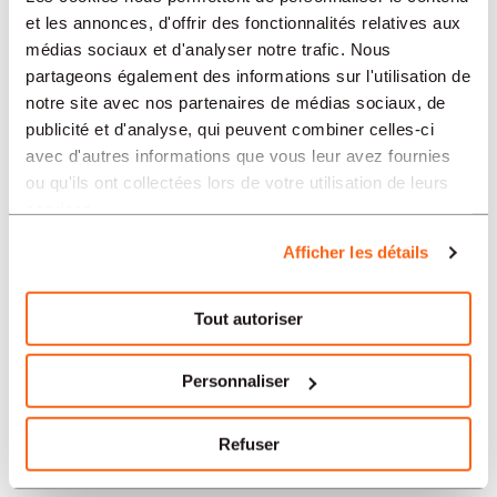
et les annonces, d'offrir des fonctionnalités relatives aux
médias sociaux et d'analyser notre trafic. Nous
SECTEURS
partageons également des informations sur l'utilisation de
notre site avec nos partenaires de médias sociaux, de
publicité et d'analyse, qui peuvent combiner celles-ci
avec d'autres informations que vous leur avez fournies
PROFESSION
ou qu'ils ont collectées lors de votre utilisation de leurs
services.
TIPO
Afficher les détails
Tout autoriser
LANGUE
Personnaliser
Sécurité/Défense
offres dans d'autres régions :
Refuser
Offres d'emploi Sécurité/Défense Bienne