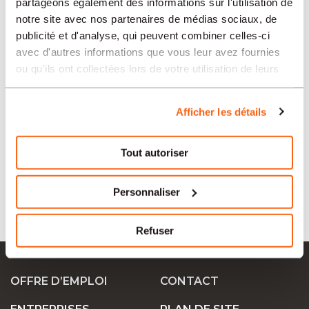
partageons également des informations sur l'utilisation de
notre site avec nos partenaires de médias sociaux, de
publicité et d'analyse, qui peuvent combiner celles-ci
SECTEURS
avec d'autres informations que vous leur avez fournies
ou qu'ils ont collectées lors de votre utilisation de leurs
services.
PROFESSION
Afficher les détails
TIPO
Tout autoriser
Personnaliser
LANGUE
Refuser
Ok Job SA
OFFRE D’EMPLOI
CONTACT