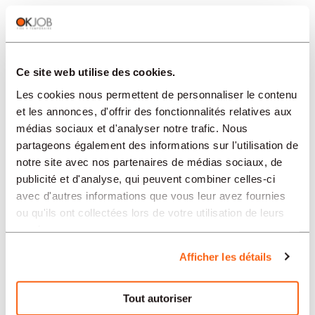
recherchons activement un Monteur de
façades métalliques (H/F) pour une mission
temporaire.
Ce site web utilise des cookies.
Les cookies nous permettent de personnaliser le contenu
09.08.2026 / 41412
et les annonces, d'offrir des fonctionnalités relatives aux
BULLE / EGAL
médias sociaux et d'analyser notre trafic. Nous
Maçon génie civil H/F
partageons également des informations sur l'utilisation de
notre site avec nos partenaires de médias sociaux, de
Pour le compte de l'un de nos clients, nous
publicité et d'analyse, qui peuvent combiner celles-ci
cherchons un/e
avec d'autres informations que vous leur avez fournies
ou qu'ils ont collectées lors de votre utilisation de leurs
services.
09.08.2026 / 41366
Afficher les détails
LA CHAUX-DE-FONDS / FIXE
Agent de Méthodes Industrialisation
Tout autoriser
Vous souhaitez contribuer à