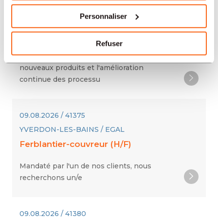
l'industrialisation de produits d'exception au
Personnaliser
sein d'une manufacture reconnue ? Nous
recherchons, pour l'un de nos clients, un(e)
Refuser
Agent de Méthodes Industrialisation (H/F/D)
afin d'accompagner le développement de
nouveaux produits et l'amélioration
continue des processu
09.08.2026 / 41375
YVERDON-LES-BAINS / EGAL
Ferblantier-couvreur (H/F)
Mandaté par l'un de nos clients, nous
recherchons un/e
09.08.2026 / 41380