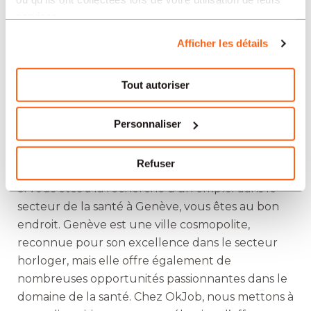
services.
Transporteur/trice-coursier/ère d'hôpital à
Afficher les détails
Genève
Tout autoriser
Trouvez un Emploi dans le
Personnaliser
Secteur de la Santé à
Genève
Refuser
Si vous êtes à la recherche d’un emploi dans le
secteur de la santé à Genève, vous êtes au bon
endroit. Genève est une ville cosmopolite,
reconnue pour son excellence dans le secteur
horloger, mais elle offre également de
nombreuses opportunités passionnantes dans le
domaine de la santé. Chez OkJob, nous mettons à