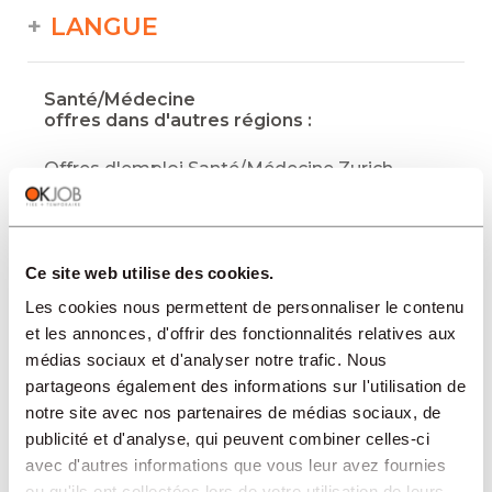
LANGUE
Santé/Médecine
offres dans d'autres régions :
Offres d'emploi Santé/Médecine Zurich
Offres d'emploi Santé/Médecine Lausanne
Médical et Social
Offres d'emploi Santé/Médecine Bâle
Ce site web utilise des cookies.
Offres d'emploi Santé/Médecine Genève
Les cookies nous permettent de personnaliser le contenu
Médical et Social
et les annonces, d'offrir des fonctionnalités relatives aux
médias sociaux et d'analyser notre trafic. Nous
Offres d'emploi Santé/Médecine Neuchâtel
partageons également des informations sur l'utilisation de
Médical et Social
notre site avec nos partenaires de médias sociaux, de
publicité et d'analyse, qui peuvent combiner celles-ci
avec d'autres informations que vous leur avez fournies
Trouver un emploi en Santé/Médecine à
Genève
ou qu'ils ont collectées lors de votre utilisation de leurs