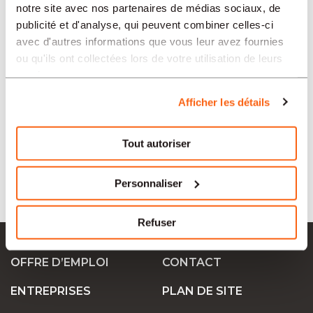
notre site avec nos partenaires de médias sociaux, de
SECTEURS
publicité et d'analyse, qui peuvent combiner celles-ci
avec d'autres informations que vous leur avez fournies
ou qu'ils ont collectées lors de votre utilisation de leurs
services.
PROFESSION
Afficher les détails
TIPO
Tout autoriser
LANGUE
Personnaliser
Refuser
Ok Job SA
OFFRE D’EMPLOI
CONTACT
ENTREPRISES
PLAN DE SITE