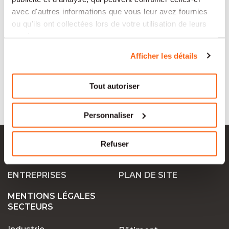
avec d'autres informations que vous leur avez fournies
SECTEURS
ou qu'ils ont collectées lors de votre utilisation de leurs
services.
TIPO
Afficher les détails
Tout autoriser
LANGUE
Personnaliser
Ok Job SA
Refuser
OFFRE D’EMPLOI
CONTACT
ENTREPRISES
PLAN DE SITE
MENTIONS LÉGALES
SECTEURS