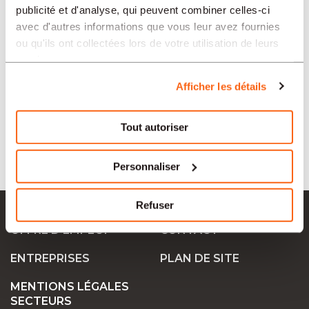
publicité et d'analyse, qui peuvent combiner celles-ci
avec d'autres informations que vous leur avez fournies
ou qu'ils ont collectées lors de votre utilisation de leurs
SECTEURS
services.
Afficher les détails
TIPO
Tout autoriser
LANGUE
Personnaliser
Ok Job SA
Refuser
OFFRE D’EMPLOI
CONTACT
ENTREPRISES
PLAN DE SITE
MENTIONS LÉGALES
SECTEURS