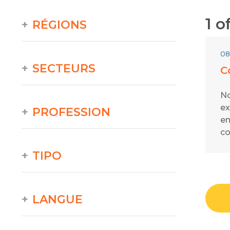
1
of
RÉGIONS
08
SECTEURS
C
No
ex
PROFESSION
en
co
TIPO
LANGUE