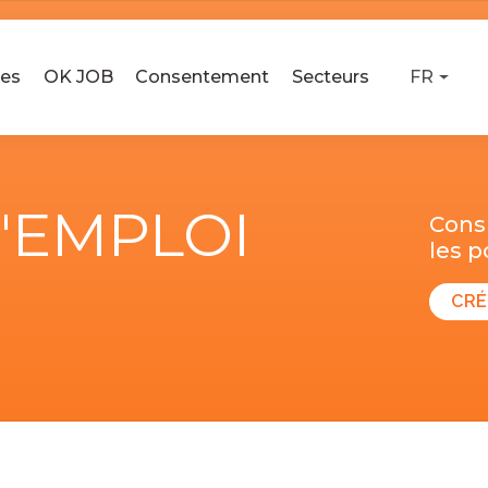
ses
OK JOB
Consentement
Secteurs
FR
D'EMPLOI
Consu
les 
CRÉ