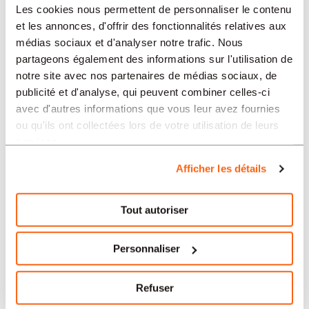
Les cookies nous permettent de personnaliser le contenu
et les annonces, d'offrir des fonctionnalités relatives aux
médias sociaux et d'analyser notre trafic. Nous
SECTEURS
partageons également des informations sur l'utilisation de
notre site avec nos partenaires de médias sociaux, de
publicité et d'analyse, qui peuvent combiner celles-ci
PROFESSION
avec d'autres informations que vous leur avez fournies
ou qu'ils ont collectées lors de votre utilisation de leurs
services.
TIPO
Afficher les détails
LANGUE
Tout autoriser
Architecture
Personnaliser
offres dans d'autres régions :
Refuser
Offres d'emploi Architecture Mendrisio