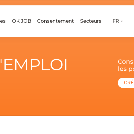
ses
OK JOB
Consentement
Secteurs
FR
D'EMPLOI
Consu
les 
CRÉ