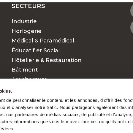
SECTEURS
Industrie
Horlogerie
Médical & Paramédical
Éducatif et Social
Hôtellerie & Restauration
Bâtiment
Architecture
Commerce et vente
okies.
Finance
t de personnaliser le contenu et les annonces, d'offrir des fonct
ux et d'analyser notre trafic. Nous partageons également des in
Cadres
 avec nos partenaires de médias sociaux, de publicité et d'analyse
autres informations que vous leur avez fournies ou qu'ils ont col
ervices.