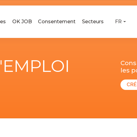
ses
OK JOB
Consentement
Secteurs
FR
D'EMPLOI
Consu
les 
CRÉ