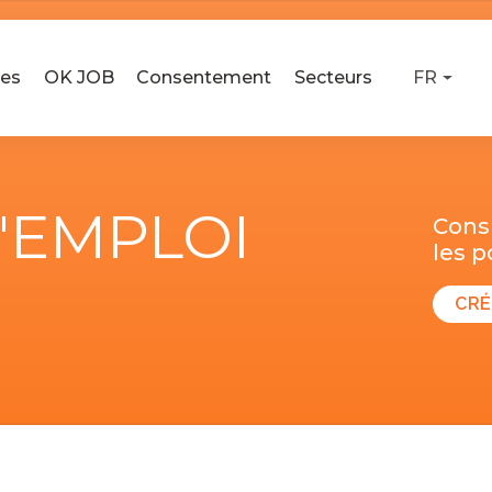
ses
OK JOB
Consentement
Secteurs
FR
D'EMPLOI
Consu
les 
CRÉ