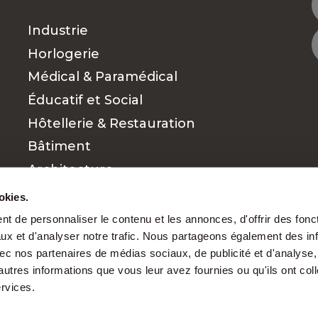
Industrie
Horlogerie
Médical & Paramédical
Éducatif et Social
Hôtellerie & Restauration
Bâtiment
Architecture
Commerce et vente
okies.
Finance
t de personnaliser le contenu et les annonces, d'offrir des fonct
ux et d'analyser notre trafic. Nous partageons également des in
Cadres
 avec nos partenaires de médias sociaux, de publicité et d'analyse
autres informations que vous leur avez fournies ou qu'ils ont col
ervices.