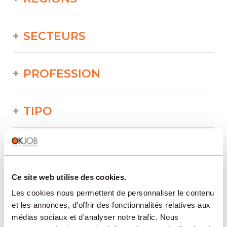
SECTEURS
PROFESSION
TIPO
LANGUE
Ce site web utilise des cookies.
Bâtiment/Construction/Travaux publics
offres dans d'autres régions :
Les cookies nous permettent de personnaliser le contenu
et les annonces, d'offrir des fonctionnalités relatives aux
Offres d'emploi
médias sociaux et d'analyser notre trafic. Nous