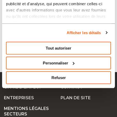
publicité et d'analyse, qui peuvent combiner celles-ci
avec d'autres informations que vous leur avez fournies
ou qu'ils ont collectées lors de votre utilisation de leurs
SECTEURS
services.
Afficher les détails
TIPO
Tout autoriser
LANGUE
Personnaliser
Ok Job SA
Refuser
OFFRE D’EMPLOI
CONTACT
ENTREPRISES
PLAN DE SITE
MENTIONS LÉGALES
SECTEURS