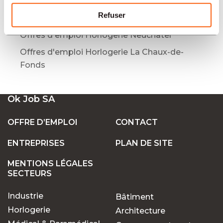
Offres d'emploi Horlogerie Bienne
Refuser
Offres d'emploi Horlogerie Genève
Offres d'emploi Horlogerie Neuchâtel
Offres d'emploi Horlogerie La Chaux-de-
Fonds
Ok Job SA
OFFRE D’EMPLOI
CONTACT
ENTREPRISES
PLAN DE SITE
MENTIONS LÉGALES
SECTEURS
Industrie
Bâtiment
Horlogerie
Architecture