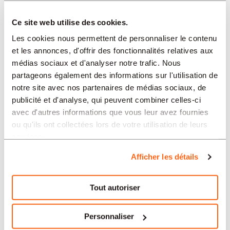
SECTEURS
Ce site web utilise des cookies.
Les cookies nous permettent de personnaliser le contenu
et les annonces, d'offrir des fonctionnalités relatives aux
PROFESSION
médias sociaux et d'analyser notre trafic. Nous
partageons également des informations sur l'utilisation de
notre site avec nos partenaires de médias sociaux, de
TIPO
publicité et d'analyse, qui peuvent combiner celles-ci
avec d'autres informations que vous leur avez fournies
ou qu'ils ont collectées lors de votre utilisation de leurs
LANGUE
services.
Afficher les détails
Horlogerie
offres dans d'autres régions :
Tout autoriser
Offres d'emploi Horlogerie Bâle
Personnaliser
Offres d'emploi Horlogerie Mendrisio