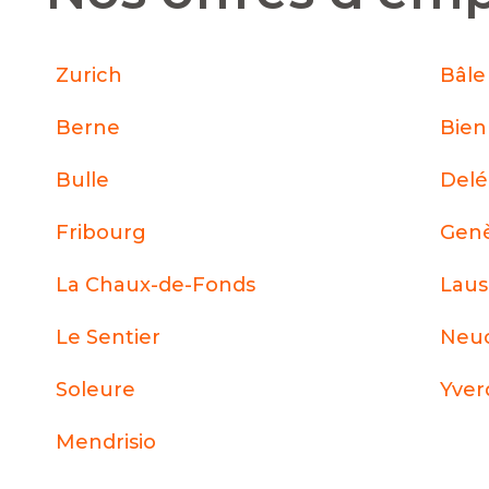
Zurich
Bâle
Berne
Bie
Bulle
Del
Fribourg
Gen
La Chaux-de-Fonds
Lau
Le Sentier
Neuc
Soleure
Yver
Mendrisio