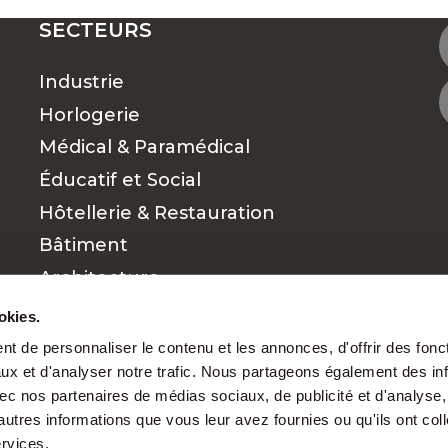
SECTEURS
canton d’Argovie
Industrie
Horlogerie
ynamique et diversifiée, et OK JOB vous conne
Médical & Paramédical
Éducatif et Social
 pilier historique de la région.
Hôtellerie & Restauration
Bâtiment
 forte demande.
Architecture
urs de nombreuses opportunités.
Commerce et vente
okies.
 pour les profils expérimentés.
Finance
t de personnaliser le contenu et les annonces, d'offrir des fonct
 en quête de talents.
ux et d'analyser notre trafic. Nous partageons également des in
Cadres
 avec nos partenaires de médias sociaux, de publicité et d'analyse
aires à Aarau nous permet d’avoir accès à des of
autres informations que vous leur avez fournies ou qu'ils ont col
ervices.