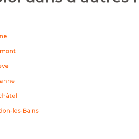
nne
émont
ève
sanne
hâtel
don-les-Bains