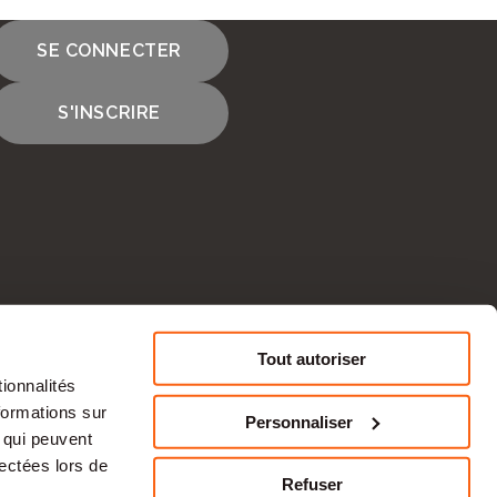
SE CONNECTER
S'INSCRIRE
cte avec des employeurs dans des domaines
Tout autoriser
ionnalités
CONTACTEZ-NOUS
formations sur
Personnaliser
, qui peuvent
fres d’emploi parfois exclusives, avant
lectées lors de
Refuser