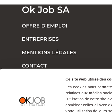
Ok Job SA
Emploi dans le 
OFFRE D’EMPLOI
Le canton d’Argovie offre une économie d
ENTREPRISES
tels que :
MENTIONS LÉGALES
L’industrie manufacturière et mécanique,
Le secteur médical et paramédical, en
CONTACT
Le bâtiment et la construction, porte
PLAN DE SITE
Ce site web utilise des co
L’administration et les postes de cadre,
Les cookies nous permetten
L’hôtellerie et la restauration, toujours
relatives aux médias socia
l'utilisation de notre site
Notre vaste réseau d’entreprises parten
combiner celles-ci avec d'
même leur publication officielle.
votre utilisation de leurs s