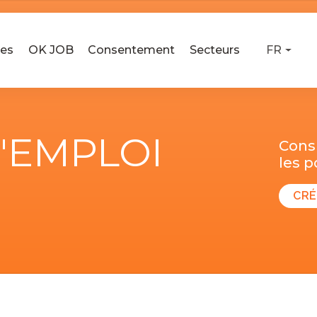
ses
OK JOB
Consentement
Secteurs
FR
D'EMPLOI
Consu
les 
CRÉ