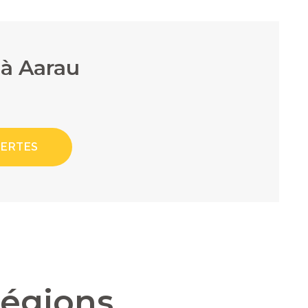
 à Aarau
LERTES
régions